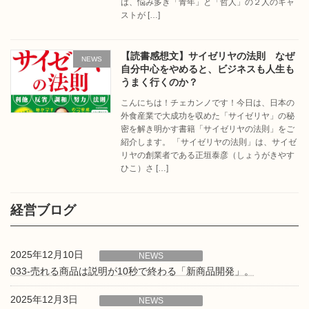
は、悩み多き「青年」と「哲人」の２人のキャ
ストが […]
【読書感想文】サイゼリヤの法則 なぜ
NEWS
自分中心をやめると、ビジネスも人生も
うまく行くのか？
こんにちは！チェカンノです！今日は、日本の
外食産業で大成功を収めた「サイゼリヤ」の秘
密を解き明かす書籍「サイゼリヤの法則」をご
紹介します。 「サイゼリヤの法則」は、サイゼ
リヤの創業者である正垣泰彦（しょうがきやす
ひこ）さ […]
経営ブログ
2025年12月10日
NEWS
033-売れる商品は説明が10秒で終わる「新商品開発」。
2025年12月3日
NEWS