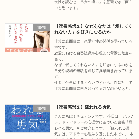
女性が読むと「男女の違い」を意識できて面白
いと思います。
【読書感想文】なぜあなたは「愛してく
NEWS
れない人」を好きになるのか
非常に真面目に、恋愛と性の関係を語っている
本です。
恋愛における自己認識や心理的な背景に焦点を
当て、
なぜ「愛してくれない人」を好きになるのかを
自分や現場の経験を通じて真摯向き合っていま
す。
性をお仕事にするぐらいですから、性に対して
非常に真面目に向き合ってる方なのかなぁと。
【読書感想文】嫌われる勇気
NEWS
こんにちは！チェカンノです。 今日は、アルフ
レッド・アドラーの心理学に基づいた書籍「嫌
われる勇気」をご紹介します。 「嫌われる勇
気」は、アドラー心理学を基にした本です。 本