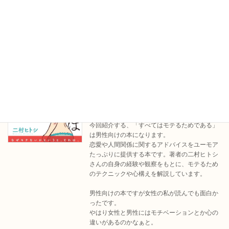
す。
わたし、本職がグラフィックデザインなので、
本の装丁とか気になってしまうのですが、本の
装丁とってもおしゃれだと思いました。
内容が丸っと性の話なのですが、軽い恋愛もの
みたいな装丁が大変おしゃれで、さらっと買う
ことができる本だと思います。
【読書感想文】すべてはモテるためであ
NEWS
る
今回紹介する、「すべてはモテるためである」
は男性向けの本になります。
恋愛や人間関係に関するアドバイスをユーモア
たっぷりに提供する本です。著者の二村ヒトシ
さんの自身の経験や観察をもとに、モテるため
のテクニックや心構えを解説しています。
男性向けの本ですが女性の私が読んでも面白か
ったです。
やはり女性と男性にはモチベーションとか心の
違いがあるのかなぁと。