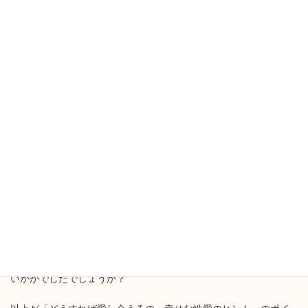
例えば「男性は女装してみるといい」や「魅力的なヴァンパイヤ
になれ」「社会性を身につけた変態になるといい」などです。
言葉だけ聞くと怪しいし、意味不明ですね！
この章には、たくさんのエピソードが出て来ます。本当に個性的
なさまざまなアプローチ方法が具体的に羅列してあります。
性に向き合うのって・・・・すっげー大変だなぁー！！！と思っ
たのが私の感想です！！
「世の中で当たり前だ、と言われている、女性
らしさ、男性らしさにとらわれずもっと性愛を
楽しめ」ということなのかな、とわたしは理解
しました。
いかがでしたでしょうか？