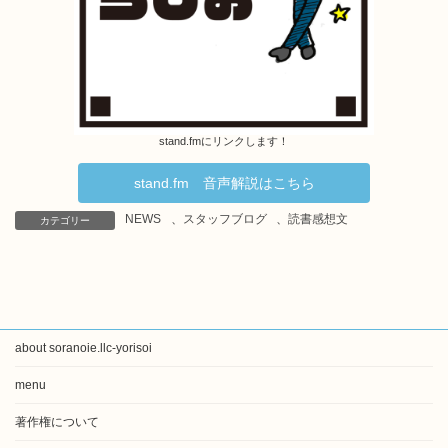
stand.fmにリンクします！
stand.fm 音声解説はこちら
NEWS
、
スタッフブログ
、
読書感想文
カテゴリー
about soranoie.llc-yorisoi
menu
著作権について