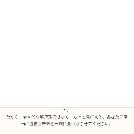
結果を出すWEBサイト
今の時代の伝え方
（HP・LP）
（動画・SNS）
集客の導線を整えた、血の通
リールやYouTube、SNSの運
ったWebサイト。検索から出
用設計。少ない労力で、楽し
会い、購入に至るまでの流れ
みながら続けられる「伸びや
を、無理のない形で設計しま
すい仕組み」を一緒に作りま
す。
す。企画から投稿までワンス
トップで伴走します。
私たちは、あなたの言葉の奥にある『本当の願い』に耳を傾けま
す。
だから、表面的な解決策ではなく、もっと先にある、あなたに本
当に必要な未来を一緒に見つけさせてください。