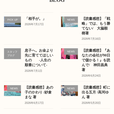
BLOG
「相手が。」
【読書感想】「戦
PICK UP
NEWS
略」では、もう勝
2026年7月17日
てない/ 大脇順
樹著
2026年7月16日
息子へ。お金より
【読書感想】『あ
NEWS
スタッフ
先に育ててほしい
なたの会社が90日
ブログ
もの -人生の
で儲かる！』を読
順番について-
んで/ 神田昌典
著
2026年7月1日
2026年6月24日
【読書感想】あの
【読書感想】町に
NEWS
NEWS
子のかわり /紗倉
出る五月 /高河ゆ
まな 著
ん 著
2026年6月17日
2026年5月20日