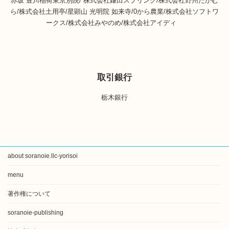
赤坂 豊川稲荷東京別院/ 株式会社鎌田スプリング/株式会社野州たかむ
ら/株式会社土用亭/星顕山 光明院 如来寺/0から農業/株式会社ソフトワ
ークス/株式会社みやのめ/株式会社アイディ
取引銀行
栃木銀行
about soranoie.llc-yorisoi
menu
著作権について
soranoie-publishing