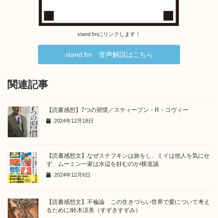
stand.fmにリンクします！
stand.fm 音声解説はこちら
関連記事
【読書感想】7つの習慣／スティーブン・R・コヴィー
2024年12月18日
【読書感想文】なぜスナフキンは旅をし、ミイは他人を気にせ
ず、ムーミン一家は水辺を好むのか/横道誠
2024年12月6日
【読書感想文】不倫論 この生きづらい世界で愛について考え
るために/鈴木涼美（すずきすずみ）