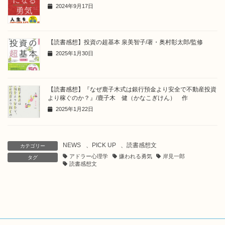
2024年9月17日
【読書感想】投資の超基本 泉美智子/著・奥村彰太郎/監修
2025年1月30日
【読書感想】『なぜ鹿子木式は銀行預金より安全で不動産投資
より稼ぐのか？』/鹿子木 健（かなこぎけん） 作
2025年1月22日
NEWS
、
PICK UP
、
読書感想文
カテゴリー
アドラー心理学
嫌われる勇気
岸見一郎
タグ
読書感想文