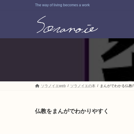
コ
ナ
The way of living becomes a work
ン
ビ
テ
ゲ
ン
ー
ツ
シ
へ
ョ
ス
ン
キ
に
ッ
移
プ
動
ソラノイエweb
ソラノイエの本
まんがでわかる仏教/
仏教をまんがでわかりやすく