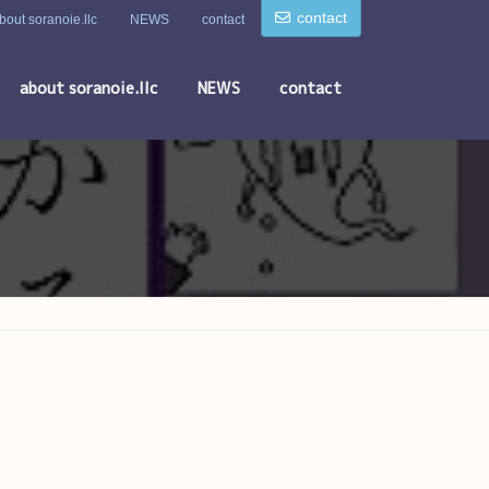
contact
bout soranoie.llc
NEWS
contact
about soranoie.llc
NEWS
contact