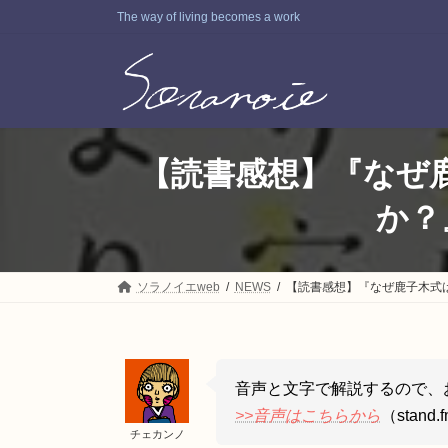
コ
ナ
The way of living becomes a work
ン
ビ
テ
ゲ
ン
ー
ツ
シ
へ
ョ
ス
ン
キ
に
【読書感想】『なぜ
ッ
移
プ
動
か？
ソラノイエweb
NEWS
【読書感想】『なぜ鹿子木式
音声と文字で解説するので、
>>音声はこちらから
（stan
チェカンノ