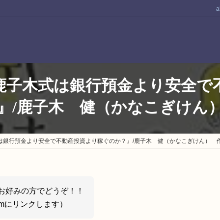
a
鹿子木式は銀行預金より安全で
』/鹿子木 健（かなこぎけん
は銀行預金より安全で不動産投資より稼ぐのか？』/鹿子木 健（かなこぎけん） 
お好みの方でどうぞ！！
d.fmにリンクします）