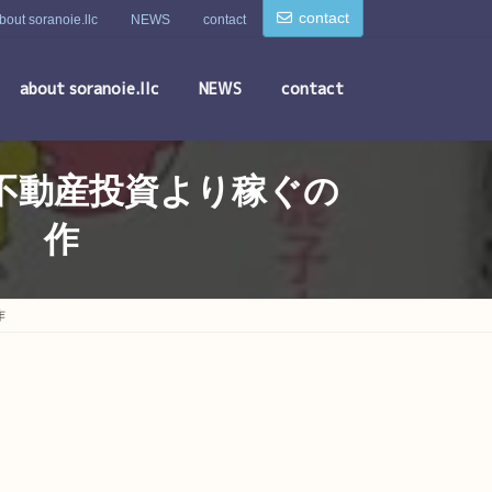
contact
bout soranoie.llc
NEWS
contact
about soranoie.llc
NEWS
contact
不動産投資より稼ぐの
） 作
作