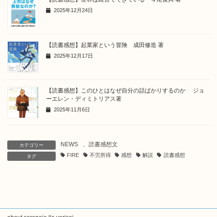
2025年12月24日
【読書感想】起業家という冒険 成田修造 著
2025年12月17日
【読書感想】このひとはなぜ自分の話ばかりするのか ジョ
ーエレン・ディミトリアス著
2025年11月6日
NEWS
、
読書感想文
カテゴリー
FIRE
不労所得
感想
解説
読書感想
タグ