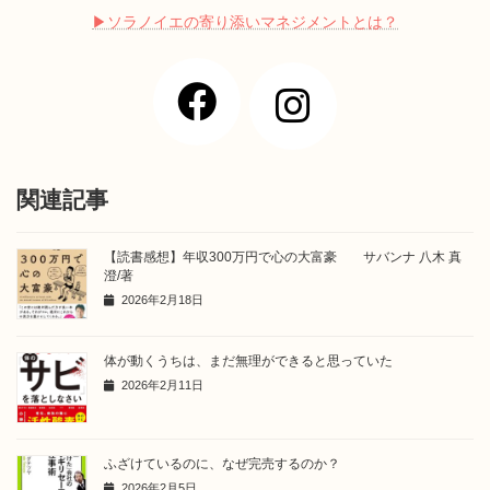
▶︎ソラノイエの寄り添いマネジメントとは？
ア
ア
イ
イ
コ
コ
ン
ン
リ
リ
ン
ン
ク
ク
関連記事
【読書感想】年収300万円で心の大富豪 サバンナ 八木 真
澄/著
2026年2月18日
体が動くうちは、まだ無理ができると思っていた
2026年2月11日
ふざけているのに、なぜ完売するのか？
2026年2月5日