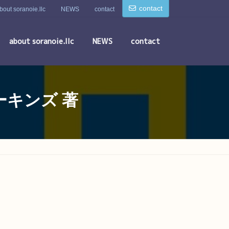
contact
bout soranoie.llc
NEWS
contact
about soranoie.llc
NEWS
contact
パーキンズ 著