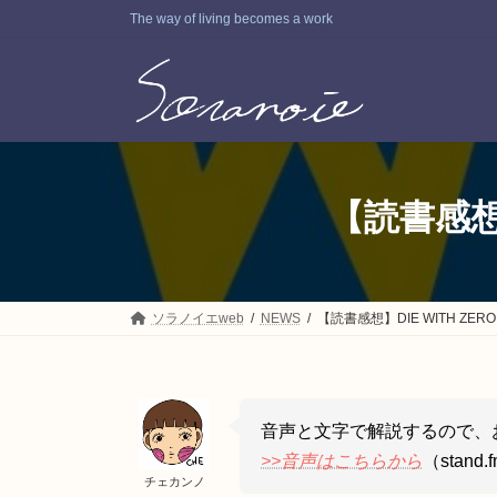
コ
ナ
The way of living becomes a work
ン
ビ
テ
ゲ
ン
ー
ツ
シ
へ
ョ
ス
ン
キ
に
ッ
移
【読書感想】
プ
動
ソラノイエweb
NEWS
【読書感想】DIE WITH ZE
音声と文字で解説するので、
>>音声はこちらから
（stan
チェカンノ