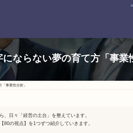
a
-赤字にならない夢の育て方「事業
て方「事業性分析」
ら、日々「経営の土台」を整えています。
【80の視点】を1つずつ紹介していきます。