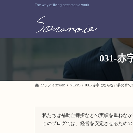
コ
ナ
The way of living becomes a work
ン
ビ
テ
ゲ
ン
ー
ツ
シ
へ
ョ
ス
ン
キ
に
ッ
移
031
プ
動
ソラノイエweb
NEWS
031-赤字にならない夢の育
私たちは補助金採択などの実績を重ねなが
このブログでは、経営を安定させるための