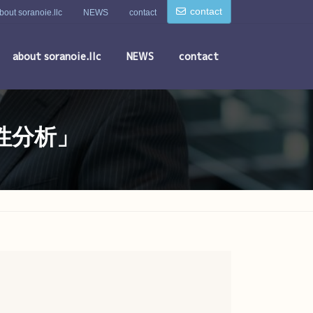
contact
bout soranoie.llc
NEWS
contact
about soranoie.llc
NEWS
contact
性分析」