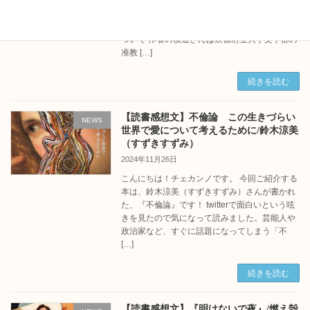
本は、横道誠さんが書かれた、『なぜスナフキ
ンは旅をし、ミイは他人を気にせず、ムーミン
一家は水辺を好むのか』です！ 横道 誠さんに
ついて 作者の横道さんは京都府立大学文学部の
准教 […]
続きを読む
【読書感想文】不倫論 この生きづらい
NEWS
世界で愛について考えるために/鈴木涼美
（すずきすずみ）
2024年11月26日
こんにちは！チェカンノです。 今回ご紹介する
本は、鈴木涼美（すずきすずみ）さんが書かれ
た、『不倫論』です！ twitterで面白いという呟
きを見たので気になって読みました。芸能人や
政治家など、すぐに話題になってしまう「不
[…]
続きを読む
【読書感想文】『明けないで夜』/燃え殻