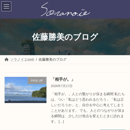
コ
ナ
ン
ビ
テ
ゲ
ン
ー
ツ
シ
へ
ョ
ス
ン
佐藤勝美のブログ
キ
に
ッ
移
プ
動
ソラノイエweb
佐藤勝美のブログ
「相手が。」
PICK UP
2026年7月17日
「相手が。」人との繋がりが深まる瞬間 私たち
は、つい「私はどう思われるだろう」「私は正
しいだろうか」と、自分を中心に考えてしまう
ことがあります。 でも、人とのつながりが深ま
る瞬間は、少しだけ視点を変えたときに訪れま
す。 […]