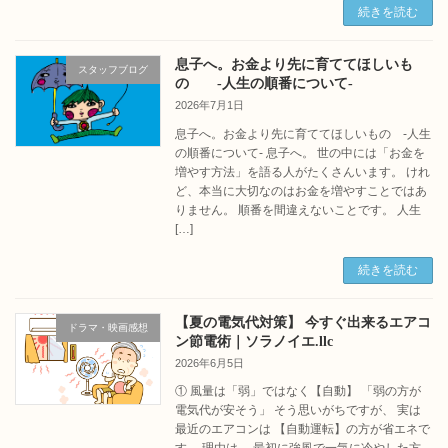
続きを読む
息子へ。お金より先に育ててほしいも
スタッフブログ
の -人生の順番について-
2026年7月1日
息子へ。お金より先に育ててほしいもの -人生
の順番について- 息子へ。 世の中には「お金を
増やす方法」を語る人がたくさんいます。 けれ
ど、本当に大切なのはお金を増やすことではあ
りません。 順番を間違えないことです。 人生
[…]
続きを読む
【夏の電気代対策】 今すぐ出来るエアコ
ドラマ・映画感想
ン節電術｜ソラノイエ.llc
2026年6月5日
① 風量は「弱」ではなく【自動】 「弱の方が
電気代が安そう」 そう思いがちですが、 実は
最近のエアコンは 【自動運転】の方が省エネで