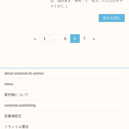
は、悩み多き「青年」と「哲人」の２人のキャ
ストが […]
続きを読む
投
固
固
固
固
«
1
…
5
6
7
»
定
定
定
定
稿
ペ
ペ
ペ
ペ
ー
ー
ー
ー
の
ジ
ジ
ジ
ジ
ペ
about soranoie.llc-yorisoi
ー
menu
ジ
著作権について
送
り
soranoie-publishing
読書感想文
ソラノイエ通信