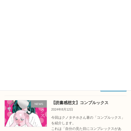
2024年8月28日
学校が苦しいのはなぜ？
家が苦しいのはなぜ？
私が苦しいのはなぜ？
そんな答えがぱっと出てこない疑問に、この本
では、さまさまなケースを提示しています。
思春期真っ只中の子から精神科医などさまざま
な立場の人の意見や考えがたくさん紹介されま
す。
それらを読んでいると、
「正解は自分の中にあるんだ」という気持ちが
湧いてきます。
続きを読む
【読書感想文】コンプルックス
NEWS
2024年8月12日
今回はクノタチホさん著の「コンプルックス」
を紹介します。
これは「自分の見た目にコンプレックスがあ