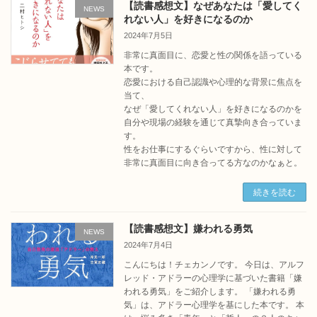
【読書感想文】なぜあなたは「愛してく
NEWS
れない人」を好きになるのか
2024年7月5日
非常に真面目に、恋愛と性の関係を語っている
本です。
恋愛における自己認識や心理的な背景に焦点を
当て、
なぜ「愛してくれない人」を好きになるのかを
自分や現場の経験を通じて真摯向き合っていま
す。
性をお仕事にするぐらいですから、性に対して
非常に真面目に向き合ってる方なのかなぁと。
続きを読む
【読書感想文】嫌われる勇気
NEWS
2024年7月4日
こんにちは！チェカンノです。 今日は、アルフ
レッド・アドラーの心理学に基づいた書籍「嫌
われる勇気」をご紹介します。 「嫌われる勇
気」は、アドラー心理学を基にした本です。 本