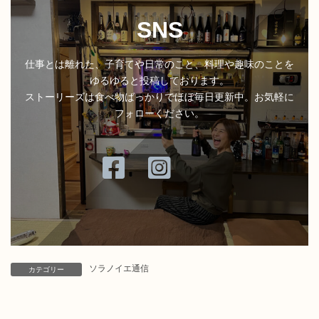
SNS
仕事とは離れた、子育てや日常のこと、料理や趣味のことを
ゆるゆると投稿しております。
ストーリーズは食べ物ばっかりでほぼ毎日更新中。お気軽に
フォローください。
ア
ア
イ
イ
コ
コ
ン
ン
リ
リ
ン
ン
ク
ク
ソラノイエ通信
カテゴリー