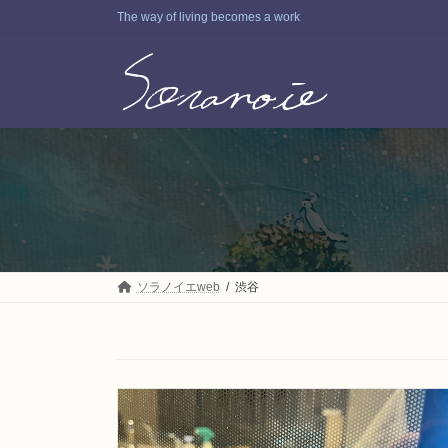
コ
ナ
The way of living becomes a work
ン
ビ
テ
ゲ
ン
ー
ツ
シ
へ
ョ
ス
ン
キ
に
ッ
移
プ
動
ソラノイエweb
渋谷