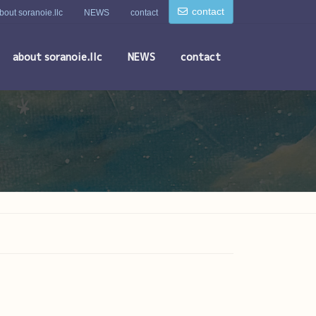
contact
bout soranoie.llc
NEWS
contact
about soranoie.llc
NEWS
contact