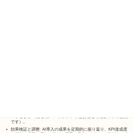
いわば伴走者としてのマネジメント支援が私たちの提供価値で
す。
「AIを導入したけど現場がうまく回らない」「新しいツールを入
れたが組織になじまない」といった課題に対して、ツール選定や
導入方法のアドバイスだけでなく、実際の業務プロセスへの定着
や目標達成までを包括的に支援します。それは、単発の相談対応
ではなく継続的なマネジメント支援です。
具体的には: 戦略の再確認: 貴社のビジネス目標や戦略を一緒に
整理し、「AIを使って何を達成したいのか」を明確化します。
AI活用計画: 目標達成のために必要なAIツールやシステムを選
定し、具体的な活用計画を立てます。
必要なら小規模なPoC（実証実験）から開始し、無理なく導
入。 実行と伴走: 計画した施策を現場で実行に移します。
実行段階でも弊社スタッフが伴走し、進捗管理や課題解決をリ
ードします （まさに「マネジメントはお任せください」の姿勢
です）。
効果検証と調整: AI導入の成果を定期的に振り返り、KPI達成度