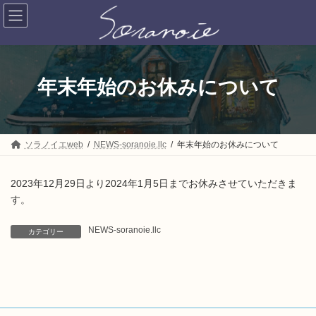
コ
ナ
ン
ビ
テ
ゲ
ン
ー
ツ
シ
へ
ョ
ス
ン
年末年始のお休みについて
キ
に
ッ
移
プ
動
ソラノイエweb
NEWS-soranoie.llc
年末年始のお休みについて
2023年12月29日より2024年1月5日までお休みさせていただきま
す。
NEWS-soranoie.llc
カテゴリー